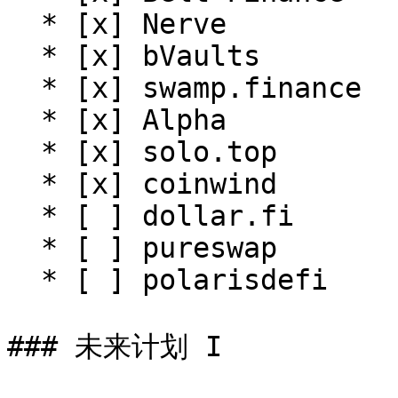
  * [x] Nerve

  * [x] bVaults

  * [x] swamp.finance

  * [x] Alpha

  * [x] solo.top

  * [x] coinwind

  * [ ] dollar.fi

  * [ ] pureswap

  * [ ] polarisdefi

### 未来计划 I
