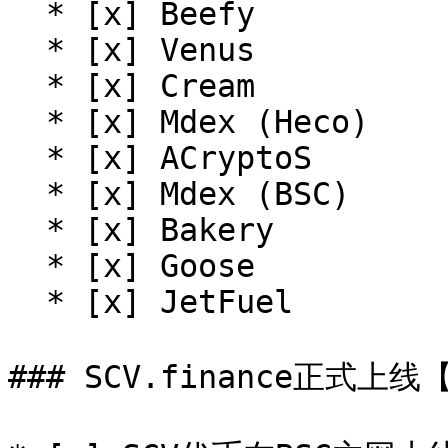
  * [x] Beefy

  * [x] Venus

  * [x] Cream

  * [x] Mdex (Heco)

  * [x] ACryptoS

  * [x] Mdex (BSC)

  * [x] Bakery

  * [x] Goose

  * [x] JetFuel

### SCV.finance正式上