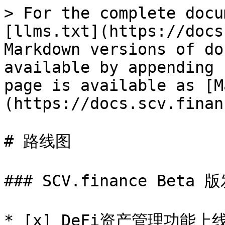
> For the complete docu
[llms.txt](https://docs
Markdown versions of do
available by appending 
page is available as [M
(https://docs.scv.finan
# 路线图

### SCV.finance Beta
* [x] DeFi资产管理功能上线